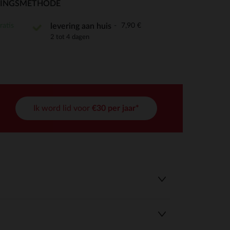
RINGSMETHODE
ratis
7,90 €
levering aan huis
2 tot 4 dagen
r wens aan te passen en te beheren, en zorgt ervoor dat aan de
Ik word lid voor
€30 per jaar*