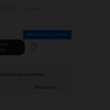
6
8
MAATTABEL
aar
jaar
betaling beschikbaar
 AAN
Verlanglijstje.
GEN
CHIKBAARHEID IN DE WINKEL
Selecteer Winkel →