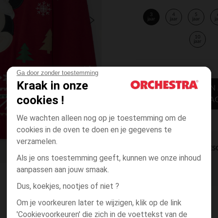
3
4
5
jaar
jaar
jaar
j
10
jaar
Ga door zonder toestemming
Kraak in onze
TOEVOEGEN
cookies !
WINKELWA
We wachten alleen nog op je toestemming om de
cookies in de oven te doen en je gegevens te
verzamelen.
DIRECTE BES
Als je ons toestemming geeft, kunnen we onze inhoud
aanpassen aan jouw smaak.
Dus, koekjes, nootjes of niet ?
Om je voorkeuren later te wijzigen, klik op de link
'Cookievoorkeuren' die zich in de voettekst van de