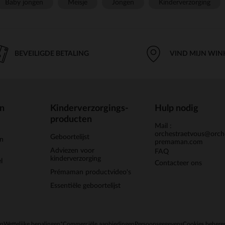
Baby jongen
Meisje
Jongen
Kinderverzorging
BEVEILIGDE BETALING
VIND MIJN WIN
en
Kinderverzorgings-
Hulp nodig
producten
Mail :
orchestraetvous@orch
Geboortelijst
jn
premaman.com
Adviezen voor
FAQ
kinderverzorging
l
Contacteer ons
Prémaman productvideo's
Essentiële geboortelijst
en
Wettelijke bepalingen
*Commerciële aanbiedingen
Persoonsgegevens
Cookies behere