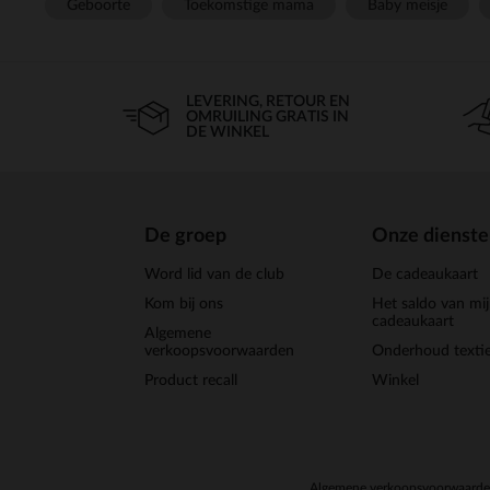
Geboorte
Toekomstige mama
Baby meisje
LEVERING, RETOUR EN
OMRUILING GRATIS IN
DE WINKEL
De groep
Onze dienst
Word lid van de club
De cadeaukaart
Kom bij ons
Het saldo van mi
cadeaukaart
Algemene
verkoopsvoorwaarden
Onderhoud textie
Product recall
Winkel
Algemene verkoopsvoorwaard