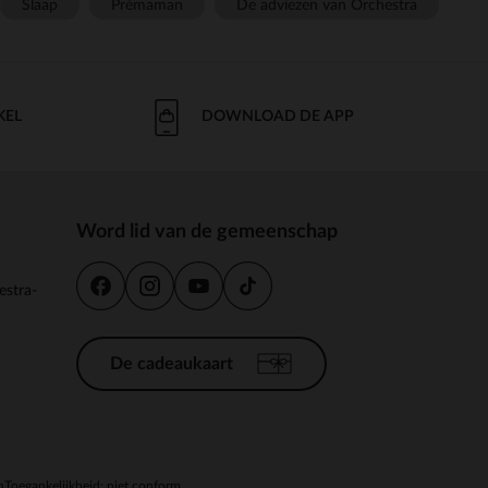
Slaap
Prémaman
De adviezen van Orchestra
KEL
DOWNLOAD DE APP
Word lid van de gemeenschap
estra-
De cadeaukaart
n
Toegankelijkheid: niet conform