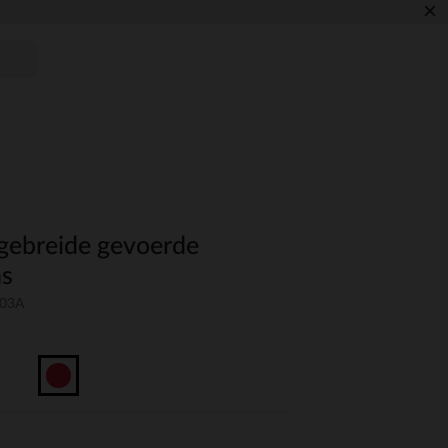
×
gebreide gevoerde
ns
-03A