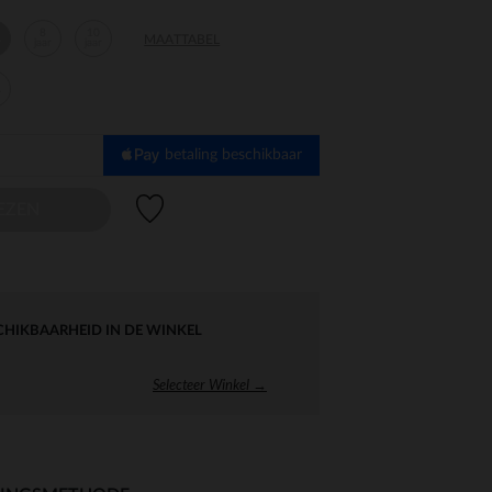
8
10
MAATTABEL
r
jaar
jaar
r
betaling beschikbaar
Verlanglijstje.
EZEN
CHIKBAARHEID IN DE WINKEL
Selecteer Winkel →