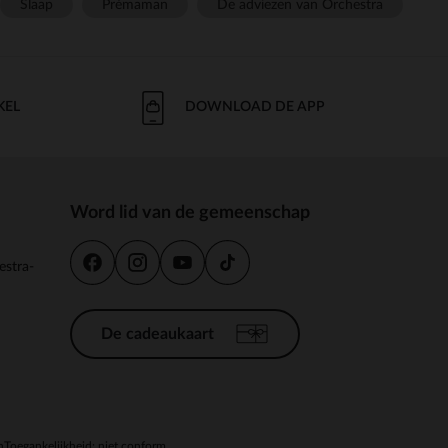
Slaap
Prémaman
De adviezen van Orchestra
KEL
DOWNLOAD DE APP
Word lid van de gemeenschap
estra-
De cadeaukaart
n
Toegankelijkheid: niet conform