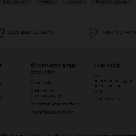
Baby jongen
Meisje
Jongen
Kinderverzorging
BEVEILIGDE BETALING
VIND MIJN WIN
en
Kinderverzorgings-
Hulp nodig
producten
Mail :
orchestraetvous@orch
Geboortelijst
jn
premaman.com
Adviezen voor
FAQ
kinderverzorging
l
Contacteer ons
Prémaman productvideo's
Essentiële geboortelijst
en
Wettelijke bepalingen
*Commerciële aanbiedingen
Persoonsgegevens
Cookies behere