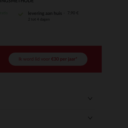
RINGSMETHODE
ratis
7,90 €
levering aan huis
2 tot 4 dagen
r wens aan te passen en te beheren, en zorgt ervoor dat aan de
Ik word lid voor
€30 per jaar*