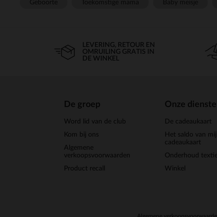
Geboorte
Toekomstige mama
Baby meisje
LEVERING, RETOUR EN
OMRUILING GRATIS IN
DE WINKEL
De groep
Onze dienst
Word lid van de club
De cadeaukaart
Kom bij ons
Het saldo van mi
cadeaukaart
Algemene
verkoopsvoorwaarden
Onderhoud textie
Product recall
Winkel
Algemene verkoopsvoorwaard