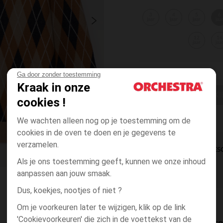
3
4
5
6
jaar
jaar
jaar
jaa
12
14
jaar
jaa
Ga door zonder toestemming
Kraak in onze
EEN MAAT KI
cookies !
We wachten alleen nog op je toestemming om de
cookies in de oven te doen en je gegevens te
verzamelen.
DIRECTE BES
Als je ons toestemming geeft, kunnen we onze inhoud
aanpassen aan jouw smaak.
Dus, koekjes, nootjes of niet ?
Om je voorkeuren later te wijzigen, klik op de link
'Cookievoorkeuren' die zich in de voettekst van de