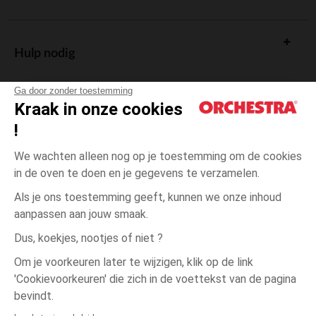
Hulp nodig
Ga door zonder toestemming
Kraak in onze cookies
!
De cadeaukaart
We wachten alleen nog op je toestemming om de cookies
in de oven te doen en je gegevens te verzamelen.
Als je ons toestemming geeft, kunnen we onze inhoud
aanpassen aan jouw smaak.
Algemene verkoopsvoorwaarden
Dus, koekjes, nootjes of niet ?
Wettelijke bepalingen
*Commerciële aanbiedingen
Om je voorkeuren later te wijzigen, klik op de link
Persoonsgegevens
'Cookievoorkeuren' die zich in de voettekst van de pagina
3
Ecru
Ecru
jaar
Cookies beheren
bevindt.
Toegankelijkheid: niet conform