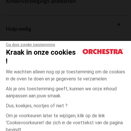
Kinderverzorgings-producten
Hulp nodig
Ga door zonder toestemming
Kraak in onze cookies
!
De cadeaukaart
We wachten alleen nog op je toestemming om de cookies
in de oven te doen en je gegevens te verzamelen.
Als je ons toestemming geeft, kunnen we onze inhoud
aanpassen aan jouw smaak.
Algemene verkoopsvoorwaarden
Dus, koekjes, nootjes of niet ?
Wettelijke bepalingen
*Commerciële aanbiedingen
Om je voorkeuren later te wijzigen, klik op de link
Persoonsgegevens
'Cookievoorkeuren' die zich in de voettekst van de pagina
3
Groen
Groen
jaar
Cookies beheren
bevindt.