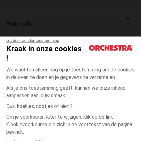
Hulp nodig
Ga door zonder toestemming
Kraak in onze cookies
!
De cadeaukaart
We wachten alleen nog op je toestemming om de cookies
in de oven te doen en je gegevens te verzamelen.
Als je ons toestemming geeft, kunnen we onze inhoud
aanpassen aan jouw smaak.
Algemene verkoopsvoorwaarden
Dus, koekjes, nootjes of niet ?
Wettelijke bepalingen
*Commerciële aanbiedingen
Om je voorkeuren later te wijzigen, klik op de link
Persoonsgegevens
'Cookievoorkeuren' die zich in de voettekst van de pagina
3
Groen
Groen
jaar
Cookies beheren
bevindt.
Toegankelijkheid: niet conform