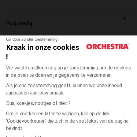
Hulp nodig
Ga door zonder toestemming
Kraak in onze cookies
!
De cadeaukaart
We wachten alleen nog op je toestemming om de cookies
in de oven te doen en je gegevens te verzamelen.
Als je ons toestemming geeft, kunnen we onze inhoud
aanpassen aan jouw smaak.
Algemene verkoopsvoorwaarden
Dus, koekjes, nootjes of niet ?
Wettelijke bepalingen
*Commerciële aanbiedingen
Om je voorkeuren later te wijzigen, klik op de link
Persoonsgegevens
'Cookievoorkeuren' die zich in de voettekst van de pagina
3
Blauw
Blauw
jaar
Cookies beheren
bevindt.
Toegankelijkheid: niet conform