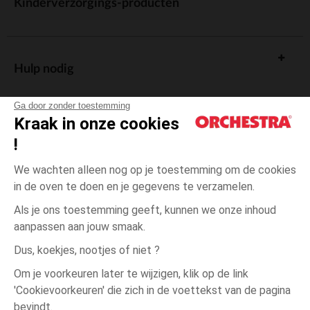
Kinderverzorgings-producten
Hulp nodig
Ga door zonder toestemming
Kraak in onze cookies
!
De cadeaukaart
We wachten alleen nog op je toestemming om de cookies
in de oven te doen en je gegevens te verzamelen.
Als je ons toestemming geeft, kunnen we onze inhoud
aanpassen aan jouw smaak.
Algemene verkoopsvoorwaarden
Dus, koekjes, nootjes of niet ?
Wettelijke bepalingen
*Commerciële aanbiedingen
Om je voorkeuren later te wijzigen, klik op de link
Persoonsgegevens
'Cookievoorkeuren' die zich in de voettekst van de pagina
3
Groen
Groen
jaar
Cookies beheren
bevindt.