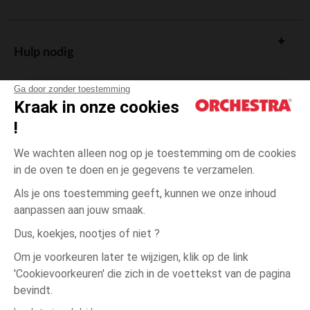
Hulp nodig
Ga door zonder toestemming
Kraak in onze cookies
!
De cadeaukaart
We wachten alleen nog op je toestemming om de cookies
in de oven te doen en je gegevens te verzamelen.
Als je ons toestemming geeft, kunnen we onze inhoud
aanpassen aan jouw smaak.
Algemene verkoopsvoorwaarden
Dus, koekjes, nootjes of niet ?
Wettelijke bepalingen
*Commerciële aanbiedingen
Om je voorkeuren later te wijzigen, klik op de link
Persoonsgegevens
'Cookievoorkeuren' die zich in de voettekst van de pagina
2
Blauw
Blauw
jaar
Cookies beheren
bevindt.
Toegankelijkheid: niet conform