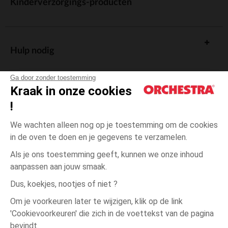
Kinderverzorgings-producten
Hulp nodig
Ga door zonder toestemming
Kraak in onze cookies
!
De cadeaukaart
We wachten alleen nog op je toestemming om de cookies
in de oven te doen en je gegevens te verzamelen.
Als je ons toestemming geeft, kunnen we onze inhoud
aanpassen aan jouw smaak.
Algemene verkoopsvoorwaarden
Dus, koekjes, nootjes of niet ?
Wettelijke bepalingen
*Commerciële aanbiedingen
Om je voorkeuren later te wijzigen, klik op de link
Persoonsgegevens
'Cookievoorkeuren' die zich in de voettekst van de pagina
8
Grijs
Grijs
jaar
Cookies beheren
bevindt.