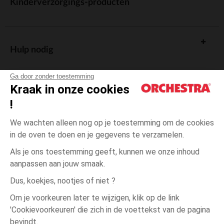
Kinderverzorgings-producten
Hulp nodig
Ga door zonder toestemming
Kraak in onze cookies
!
De cadeaukaart
We wachten alleen nog op je toestemming om de cookies
in de oven te doen en je gegevens te verzamelen.
Als je ons toestemming geeft, kunnen we onze inhoud
aanpassen aan jouw smaak.
Algemene verkoopsvoorwaarden
Dus, koekjes, nootjes of niet ?
Wettelijke bepalingen
*Commerciële aanbiedingen
Om je voorkeuren later te wijzigen, klik op de link
Persoonsgegevens
'Cookievoorkeuren' die zich in de voettekst van de pagina
35-
Blauw
Blauw
38
Cookies beheren
bevindt.