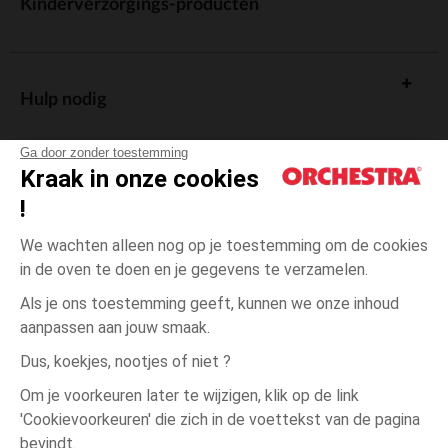
Kinderverzorgings-producten
Hulp nodig
Ga door zonder toestemming
Kraak in onze cookies
!
De cadeaukaart
We wachten alleen nog op je toestemming om de cookies
in de oven te doen en je gegevens te verzamelen.
Als je ons toestemming geeft, kunnen we onze inhoud
aanpassen aan jouw smaak.
Algemene verkoopsvoorwaarden
Dus, koekjes, nootjes of niet ?
Wettelijke bepalingen
*Commerciële aanbiedingen
Om je voorkeuren later te wijzigen, klik op de link
Persoonsgegevens
'Cookievoorkeuren' die zich in de voettekst van de pagina
35-
Ecru
Ecru
38
Cookies beheren
bevindt.