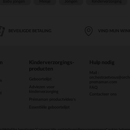
Baby jongen
Meisje
Jongen
Kinderverzorging
BEVEILIGDE BETALING
VIND MIJN WIN
en
Kinderverzorgings-
Hulp nodig
producten
Mail :
orchestraetvous@orch
Geboortelijst
jn
premaman.com
Adviezen voor
FAQ
kinderverzorging
l
Contacteer ons
Prémaman productvideo's
Essentiële geboortelijst
en
Wettelijke bepalingen
*Commerciële aanbiedingen
Persoonsgegevens
Cookies behere