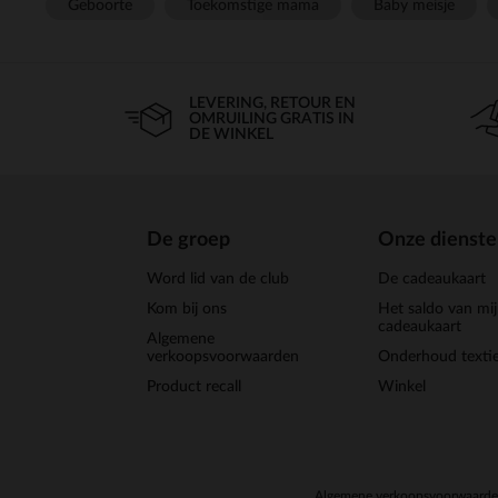
Geboorte
Toekomstige mama
Baby meisje
LEVERING, RETOUR EN
OMRUILING GRATIS IN
DE WINKEL
De groep
Onze dienst
Word lid van de club
De cadeaukaart
Kom bij ons
Het saldo van mi
cadeaukaart
Algemene
verkoopsvoorwaarden
Onderhoud textie
Product recall
Winkel
Algemene verkoopsvoorwaard