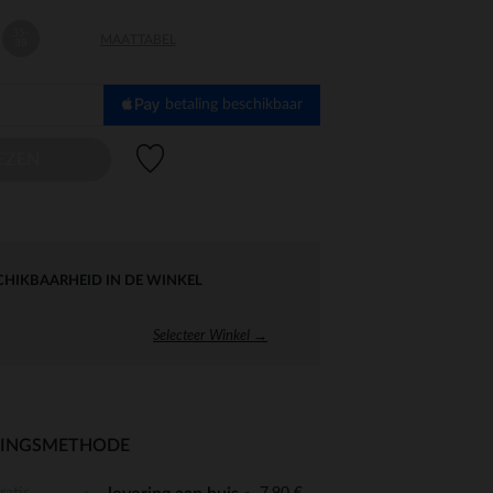
35-
MAATTABEL
38
betaling beschikbaar
Verlanglijstje.
EZEN
CHIKBAARHEID IN DE WINKEL
Selecteer Winkel →
RINGSMETHODE
ratis
7,90 €