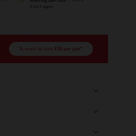
levering aan huis
2 tot 4 dagen
Ik word lid voor
€30 per jaar*
r wens aan te passen en te beheren, en zorgt ervoor dat aan de