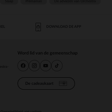
Slaap
Prémaman
De adviezen van Orchestra
KEL
DOWNLOAD DE APP
Word lid van de gemeenschap
estra-
De cadeaukaart
n
Toegankelijkheid: niet conform