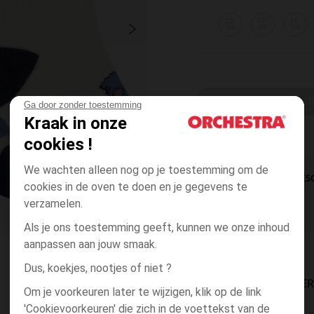
23-
27-
31-
26
30
34
EEN MAAT KI
Ga door zonder toestemming
Kraak in onze
cookies !
We wachten alleen nog op je toestemming om de
DIRECTE BES
cookies in de oven te doen en je gegevens te
verzamelen.
Als je ons toestemming geeft, kunnen we onze inhoud
aanpassen aan jouw smaak.
Dus, koekjes, nootjes of niet ?
BESCHIKBAARE LEVE
Om je voorkeuren later te wijzigen, klik op de link
'Cookievoorkeuren' die zich in de voettekst van de
g