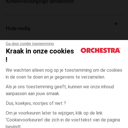
Kinderverzorgings-producten
Hulp nodig
Ga door zonder toestemming
Kraak in onze cookies
!
De cadeaukaart
We wachten alleen nog op je toestemming om de cookies
in de oven te doen en je gegevens te verzamelen.
Als je ons toestemming geeft, kunnen we onze inhoud
aanpassen aan jouw smaak.
Algemene verkoopsvoorwaarden
Dus, koekjes, nootjes of niet ?
Wettelijke bepalingen
*Commerciële aanbiedingen
Om je voorkeuren later te wijzigen, klik op de link
Persoonsgegevens
'Cookievoorkeuren' die zich in de voettekst van de pagina
Beige
Beige
20
Cookies beheren
bevindt.