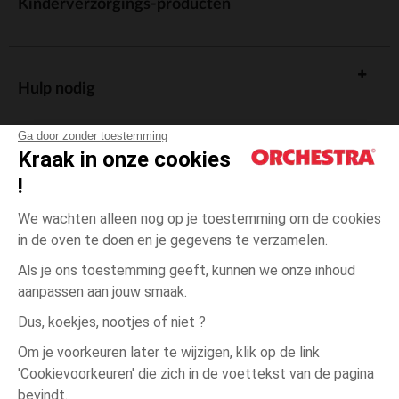
Kinderverzorgings-producten
Hulp nodig
Ga door zonder toestemming
Kraak in onze cookies
!
De cadeaukaart
We wachten alleen nog op je toestemming om de cookies
in de oven te doen en je gegevens te verzamelen.
Als je ons toestemming geeft, kunnen we onze inhoud
aanpassen aan jouw smaak.
Algemene verkoopsvoorwaarden
Dus, koekjes, nootjes of niet ?
Wettelijke bepalingen
*Commerciële aanbiedingen
Om je voorkeuren later te wijzigen, klik op de link
Persoonsgegevens
'Cookievoorkeuren' die zich in de voettekst van de pagina
Blauw
Blauw
24
Cookies beheren
bevindt.