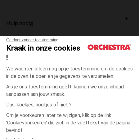
Hulp nodig
Ga door zonder toestemming
Kraak in onze cookies
!
De cadeaukaart
We wachten alleen nog op je toestemming om de cookies
in de oven te doen en je gegevens te verzamelen.
Als je ons toestemming geeft, kunnen we onze inhoud
aanpassen aan jouw smaak.
Algemene verkoopsvoorwaarden
Dus, koekjes, nootjes of niet ?
Wettelijke bepalingen
*Commerciële aanbiedingen
Om je voorkeuren later te wijzigen, klik op de link
Persoonsgegevens
'Cookievoorkeuren' die zich in de voettekst van de pagina
Grijs
Grijs
24
Cookies beheren
bevindt.
Toegankelijkheid: niet conform