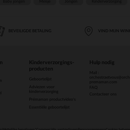
Baby jongen
Meisje
Jongen
Kinderverzorging
BEVEILIGDE BETALING
VIND MIJN WIN
en
Kinderverzorgings-
Hulp nodig
producten
Mail :
orchestraetvous@orch
Geboortelijst
jn
premaman.com
Adviezen voor
FAQ
kinderverzorging
l
Contacteer ons
Prémaman productvideo's
Essentiële geboortelijst
en
Wettelijke bepalingen
*Commerciële aanbiedingen
Persoonsgegevens
Cookies behere