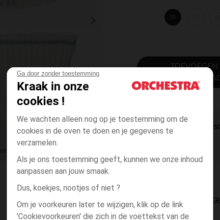
50
53
5
TOEVOEGEN
Ga door zonder toestemming
WINKELWA
Kraak in onze
cookies !
We wachten alleen nog op je toestemming om de
DIRECTE BES
cookies in de oven te doen en je gegevens te
verzamelen.
Als je ons toestemming geeft, kunnen we onze inhoud
aanpassen aan jouw smaak.
Dus, koekjes, nootjes of niet ?
BESCHIKBAARE LEVE
Om je voorkeuren later te wijzigen, klik op de link
'Cookievoorkeuren' die zich in de voettekst van de