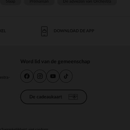
Slaap
Prémaman
De adviezen van Orchestra
KEL
DOWNLOAD DE APP
Word lid van de gemeenschap
estra-
De cadeaukaart
n
Toegankelijkheid: niet conform