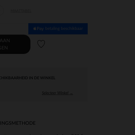
6
MAATTABEL
betaling beschikbaar
 AAN
Verlanglijstje.
GEN
CHIKBAARHEID IN DE WINKEL
Selecteer Winkel →
RINGSMETHODE