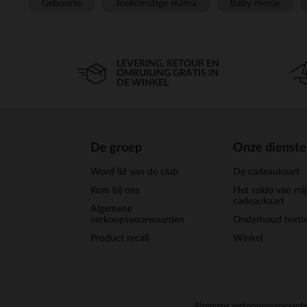
Geboorte
Toekomstige mama
Baby meisje
LEVERING, RETOUR EN
OMRUILING GRATIS IN
DE WINKEL
De groep
Onze dienst
Word lid van de club
De cadeaukaart
Kom bij ons
Het saldo van mi
cadeaukaart
Algemene
verkoopsvoorwaarden
Onderhoud textie
Product recall
Winkel
Algemene verkoopsvoorwaard