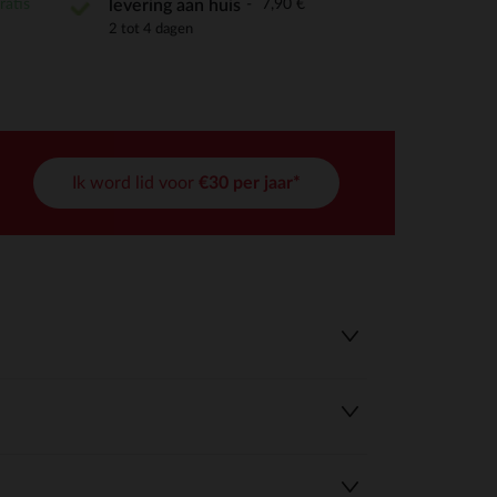
ratis
7,90 €
levering aan huis
2 tot 4 dagen
Ik word lid voor
€30 per jaar*
r wens aan te passen en te beheren, en zorgt ervoor dat aan de