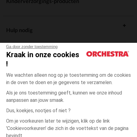
Kinderverzorgings-producten
Hulp nodig
Ga door zonder toestemming
Kraak in onze cookies
!
De cadeaukaart
We wachten alleen nog op je toestemming om de cookies
in de oven te doen en je gegevens te verzamelen.
Als je ons toestemming geeft, kunnen we onze inhoud
aanpassen aan jouw smaak.
Algemene verkoopsvoorwaarden
Dus, koekjes, nootjes of niet ?
Wettelijke bepalingen
*Commerciële aanbiedingen
Om je voorkeuren later te wijzigen, klik op de link
Persoonsgegevens
'Cookievoorkeuren' die zich in de voettekst van de pagina
3
Ecru
Ecru
jaar
Cookies beheren
bevindt.