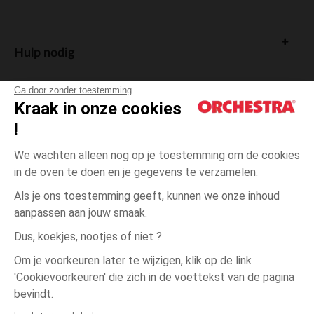
Hulp nodig
Ga door zonder toestemming
Kraak in onze cookies
!
De cadeaukaart
We wachten alleen nog op je toestemming om de cookies
in de oven te doen en je gegevens te verzamelen.
Als je ons toestemming geeft, kunnen we onze inhoud
aanpassen aan jouw smaak.
Algemene verkoopsvoorwaarden
Dus, koekjes, nootjes of niet ?
Wettelijke bepalingen
*Commerciële aanbiedingen
Om je voorkeuren later te wijzigen, klik op de link
Persoonsgegevens
'Cookievoorkeuren' die zich in de voettekst van de pagina
3
Blauw
Blauw
jaar
Cookies beheren
bevindt.
Toegankelijkheid: niet conform