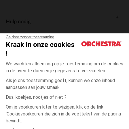
Hulp nodig
Ga door zonder toestemming
Kraak in onze cookies
!
De cadeaukaart
We wachten alleen nog op je toestemming om de cookies
in de oven te doen en je gegevens te verzamelen.
Als je ons toestemming geeft, kunnen we onze inhoud
aanpassen aan jouw smaak.
Algemene verkoopsvoorwaarden
Dus, koekjes, nootjes of niet ?
Wettelijke bepalingen
*Commerciële aanbiedingen
Om je voorkeuren later te wijzigen, klik op de link
Persoonsgegevens
'Cookievoorkeuren' die zich in de voettekst van de pagina
3
Roze
Roze
jaar
Cookies beheren
bevindt.
Toegankelijkheid: niet conform