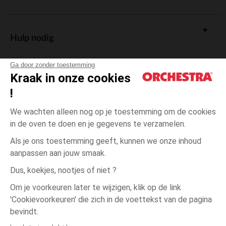
Hulp nodig
Ga door zonder toestemming
Kraak in onze cookies
!
De cadeaukaart
We wachten alleen nog op je toestemming om de cookies
in de oven te doen en je gegevens te verzamelen.
Als je ons toestemming geeft, kunnen we onze inhoud
aanpassen aan jouw smaak.
Algemene verkoopsvoorwaarden
Dus, koekjes, nootjes of niet ?
Wettelijke bepalingen
*Commerciële aanbiedingen
Om je voorkeuren later te wijzigen, klik op de link
Persoonsgegevens
'Cookievoorkeuren' die zich in de voettekst van de pagina
3
Wit
Wit
jaar
Cookies beheren
bevindt.
Toegankelijkheid: niet conform