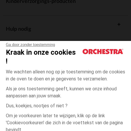
Kinderverzorgings-producten
Hulp nodig
Ga door zonder toestemming
Kraak in onze cookies
!
De cadeaukaart
We wachten alleen nog op je toestemming om de cookies
in de oven te doen en je gegevens te verzamelen.
Als je ons toestemming geeft, kunnen we onze inhoud
aanpassen aan jouw smaak.
Algemene verkoopsvoorwaarden
Dus, koekjes, nootjes of niet ?
Wettelijke bepalingen
*Commerciële aanbiedingen
Om je voorkeuren later te wijzigen, klik op de link
Persoonsgegevens
'Cookievoorkeuren' die zich in de voettekst van de pagina
3
Groen
Groen
jaar
Cookies beheren
bevindt.