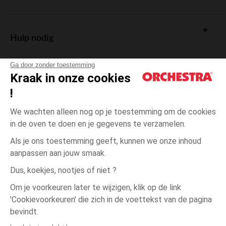
Hulp nodig
Ga door zonder toestemming
Kraak in onze cookies
!
De cadeaukaart
We wachten alleen nog op je toestemming om de cookies
in de oven te doen en je gegevens te verzamelen.
Als je ons toestemming geeft, kunnen we onze inhoud
aanpassen aan jouw smaak.
Algemene verkoopsvoorwaarden
Dus, koekjes, nootjes of niet ?
Wettelijke bepalingen
*Commerciële aanbiedingen
Om je voorkeuren later te wijzigen, klik op de link
Persoonsgegevens
'Cookievoorkeuren' die zich in de voettekst van de pagina
3
Groen
Groen
jaar
Cookies beheren
bevindt.
Toegankelijkheid: niet conform