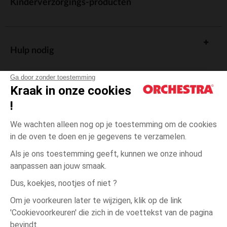
Kinderverzorgings-producten
Hulp nodig
Ga door zonder toestemming
Kraak in onze cookies
!
De cadeaukaart
We wachten alleen nog op je toestemming om de cookies
in de oven te doen en je gegevens te verzamelen.
Als je ons toestemming geeft, kunnen we onze inhoud
aanpassen aan jouw smaak.
Algemene verkoopsvoorwaarden
Dus, koekjes, nootjes of niet ?
Wettelijke bepalingen
*Commerciële aanbiedingen
Om je voorkeuren later te wijzigen, klik op de link
Persoonsgegevens
'Cookievoorkeuren' die zich in de voettekst van de pagina
3
Ecru
Ecru
jaar
Cookies beheren
bevindt.