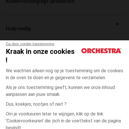
Kinderverzorgings-producten
Hulp nodig
Ga door zonder toestemming
Kraak in onze cookies
!
De cadeaukaart
We wachten alleen nog op je toestemming om de cookies
in de oven te doen en je gegevens te verzamelen.
Als je ons toestemming geeft, kunnen we onze inhoud
aanpassen aan jouw smaak.
Algemene verkoopsvoorwaarden
Dus, koekjes, nootjes of niet ?
Wettelijke bepalingen
*Commerciële aanbiedingen
Om je voorkeuren later te wijzigen, klik op de link
Persoonsgegevens
'Cookievoorkeuren' die zich in de voettekst van de pagina
3
Ecru
Ecru
jaar
Cookies beheren
bevindt.