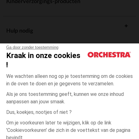
Kinderverzorgings-producten
Hulp nodig
Ga door zonder toestemming
Kraak in onze cookies
!
De cadeaukaart
We wachten alleen nog op je toestemming om de cookies
in de oven te doen en je gegevens te verzamelen.
Als je ons toestemming geeft, kunnen we onze inhoud
aanpassen aan jouw smaak.
Algemene verkoopsvoorwaarden
Dus, koekjes, nootjes of niet ?
Wettelijke bepalingen
*Commerciële aanbiedingen
Om je voorkeuren later te wijzigen, klik op de link
Persoonsgegevens
'Cookievoorkeuren' die zich in de voettekst van de pagina
4
Roze
Roze
jaar
Cookies beheren
bevindt.