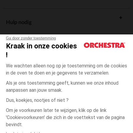
Hulp nodig
Ga door zonder toestemming
Kraak in onze cookies
!
De cadeaukaart
We wachten alleen nog op je toestemming om de cookies
in de oven te doen en je gegevens te verzamelen.
Als je ons toestemming geeft, kunnen we onze inhoud
aanpassen aan jouw smaak.
Algemene verkoopsvoorwaarden
Dus, koekjes, nootjes of niet ?
Wettelijke bepalingen
*Commerciële aanbiedingen
Om je voorkeuren later te wijzigen, klik op de link
Persoonsgegevens
'Cookievoorkeuren' die zich in de voettekst van de pagina
5
Wit
Wit
jaar
Cookies beheren
bevindt.
Toegankelijkheid: niet conform