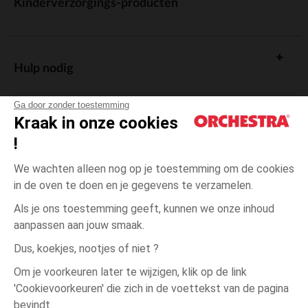
Kinderverzorgings-producten
Hulp nodig
Ga door zonder toestemming
Kraak in onze cookies
!
De cadeaukaart
We wachten alleen nog op je toestemming om de cookies
in de oven te doen en je gegevens te verzamelen.
Als je ons toestemming geeft, kunnen we onze inhoud
aanpassen aan jouw smaak.
Algemene verkoopsvoorwaarden
Dus, koekjes, nootjes of niet ?
Wettelijke bepalingen
*Commerciële aanbiedingen
Om je voorkeuren later te wijzigen, klik op de link
Persoonsgegevens
'Cookievoorkeuren' die zich in de voettekst van de pagina
3
Wit
Wit
jaar
Cookies beheren
bevindt.