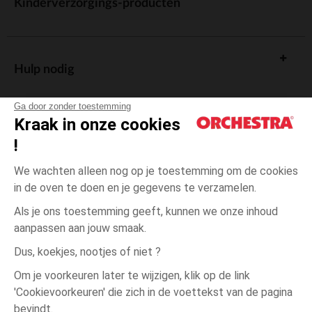
Kinderverzorgings-producten
Hulp nodig
Ga door zonder toestemming
Kraak in onze cookies
!
De cadeaukaart
We wachten alleen nog op je toestemming om de cookies
in de oven te doen en je gegevens te verzamelen.
Als je ons toestemming geeft, kunnen we onze inhoud
aanpassen aan jouw smaak.
Algemene verkoopsvoorwaarden
Dus, koekjes, nootjes of niet ?
Wettelijke bepalingen
*Commerciële aanbiedingen
Om je voorkeuren later te wijzigen, klik op de link
Persoonsgegevens
'Cookievoorkeuren' die zich in de voettekst van de pagina
3
Roze
Roze
jaar
Cookies beheren
bevindt.