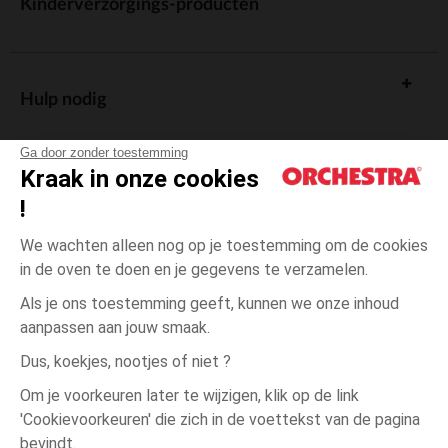
Kinderverzorgings-producten
Hulp nodig
Ga door zonder toestemming
Kraak in onze cookies
!
De cadeaukaart
We wachten alleen nog op je toestemming om de cookies
in de oven te doen en je gegevens te verzamelen.
Als je ons toestemming geeft, kunnen we onze inhoud
aanpassen aan jouw smaak.
Algemene verkoopsvoorwaarden
Dus, koekjes, nootjes of niet ?
Wettelijke bepalingen
*Commerciële aanbiedingen
Om je voorkeuren later te wijzigen, klik op de link
Persoonsgegevens
'Cookievoorkeuren' die zich in de voettekst van de pagina
4
Roze
Roze
jaar
Cookies beheren
bevindt.