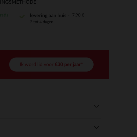
RINGSMETHODE
ratis
7,90 €
levering aan huis
2 tot 4 dagen
r wens aan te passen en te beheren, en zorgt ervoor dat aan de
Ik word lid voor
€30 per jaar*