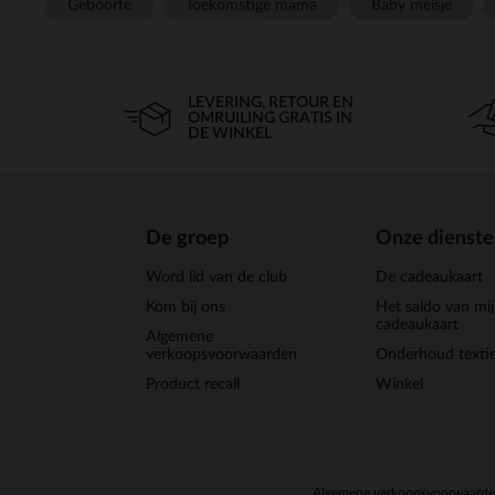
Geboorte
Toekomstige mama
Baby meisje
LEVERING, RETOUR EN
OMRUILING GRATIS IN
DE WINKEL
De groep
Onze dienst
Word lid van de club
De cadeaukaart
Kom bij ons
Het saldo van mi
cadeaukaart
Algemene
verkoopsvoorwaarden
Onderhoud textie
Product recall
Winkel
Algemene verkoopsvoorwaard