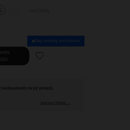
6
8
MAATTABEL
aar
jaar
betaling beschikbaar
 AAN
Verlanglijstje.
GEN
CHIKBAARHEID IN DE WINKEL
Selecteer Winkel →