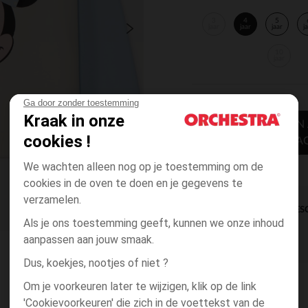
3
4
5
jaar
jaar
jaar
j
10
jaar
Ga door zonder toestemming
Kraak in onze
TOEVOEGEN
cookies !
WINKELWA
We wachten alleen nog op je toestemming om de
cookies in de oven te doen en je gegevens te
verzamelen.
DIRECTE BES
Als je ons toestemming geeft, kunnen we onze inhoud
aanpassen aan jouw smaak.
Dus, koekjes, nootjes of niet ?
Om je voorkeuren later te wijzigen, klik op de link
'Cookievoorkeuren' die zich in de voettekst van de