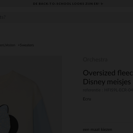
DE BACK-TO-SCHOOL LOOKS ZIJN ER! ✨
ers,Vesten
Sweaters
Orchestra
Oversized flee
Disney meisjes
referentie : HFIS9L-ECR-0
Ecru
een maat kiezen