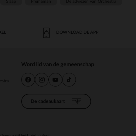
Slaap
Prémaman
De adviezen van Orchestra
KEL
DOWNLOAD DE APP
Word lid van de gemeenschap
estra-
De cadeaukaart
n
Toegankelijkheid: niet conform