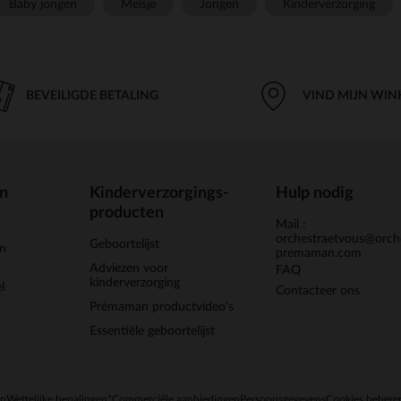
Baby jongen
Meisje
Jongen
Kinderverzorging
BEVEILIGDE BETALING
VIND MIJN WIN
en
Kinderverzorgings-
Hulp nodig
producten
Mail :
orchestraetvous@orch
Geboortelijst
jn
premaman.com
Adviezen voor
FAQ
kinderverzorging
l
Contacteer ons
Prémaman productvideo's
Essentiële geboortelijst
en
Wettelijke bepalingen
*Commerciële aanbiedingen
Persoonsgegevens
Cookies behere