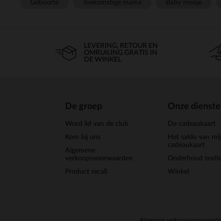
Geboorte
Toekomstige mama
Baby meisje
LEVERING, RETOUR EN
OMRUILING GRATIS IN
DE WINKEL
De groep
Onze dienst
Word lid van de club
De cadeaukaart
Kom bij ons
Het saldo van mi
cadeaukaart
Algemene
verkoopsvoorwaarden
Onderhoud textie
Product recall
Winkel
Algemene verkoopsvoorwaard