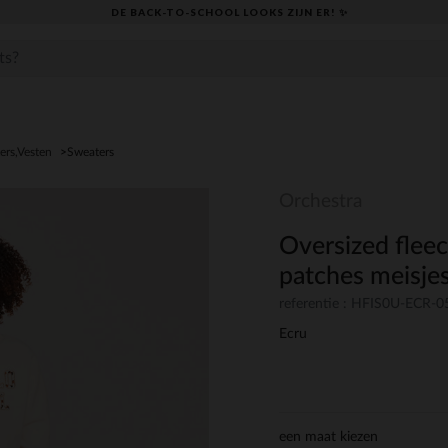
DE BACK-TO-SCHOOL LOOKS ZIJN ER! ✨
ers,Vesten
Sweaters
Orchestra
Oversized flee
patches meisje
referentie : HFIS0U-ECR-0
Ecru
een maat kiezen