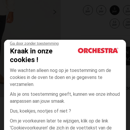
3
4
5
6
jaar
jaar
jaar
jaa
12
14
jaar
jaa
Ga door zonder toestemming
Kraak in onze
TOEVOEGEN
cookies !
WINKELWA
We wachten alleen nog op je toestemming om de
cookies in de oven te doen en je gegevens te
verzamelen.
DIRECTE BES
Als je ons toestemming geeft, kunnen we onze inhoud
aanpassen aan jouw smaak.
Dus, koekjes, nootjes of niet ?
Om je voorkeuren later te wijzigen, klik op de link
'Cookievoorkeuren' die zich in de voettekst van de