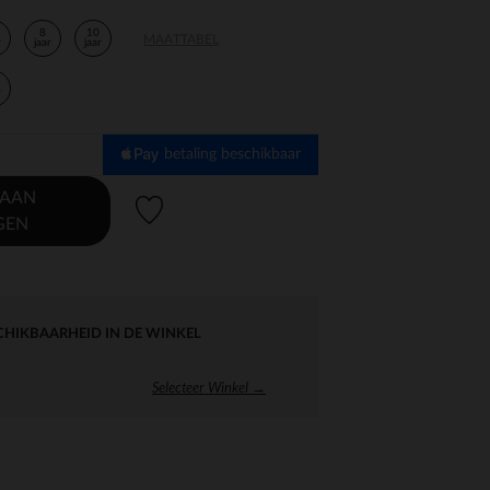
8
10
MAATTABEL
r
jaar
jaar
r
betaling beschikbaar
 AAN
Verlanglijstje.
GEN
CHIKBAARHEID IN DE WINKEL
Selecteer Winkel →