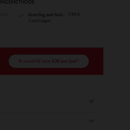
RINGSMETHODE
ratis
7,90 €
levering aan huis
2 tot 4 dagen
r wens aan te passen en te beheren, en zorgt ervoor dat aan de
Ik word lid voor
€30 per jaar*