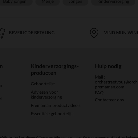
Baby jongen
Meisje
Jongen
Kinderverzorging
BEVEILIGDE BETALING
VIND MIJN WIN
en
Kinderverzorgings-
Hulp nodig
producten
Mail :
orchestraetvous@orch
Geboortelijst
jn
premaman.com
Adviezen voor
FAQ
kinderverzorging
l
Contacteer ons
Prémaman productvideo's
Essentiële geboortelijst
en
Wettelijke bepalingen
*Commerciële aanbiedingen
Persoonsgegevens
Cookies behere