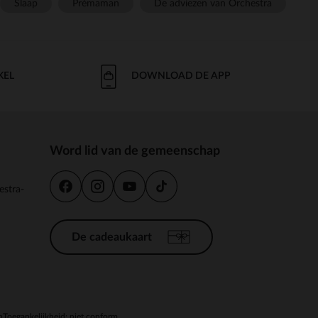
Slaap
Prémaman
De adviezen van Orchestra
KEL
DOWNLOAD DE APP
Word lid van de gemeenschap
estra-
De cadeaukaart
n
Toegankelijkheid: niet conform