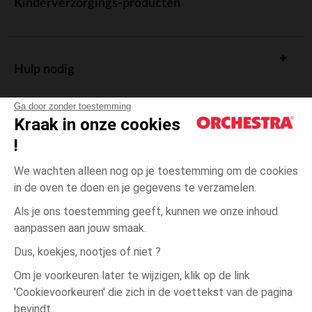
Kinderverzorgings-producten
Hulp nodig
Ga door zonder toestemming
Kraak in onze cookies
!
De cadeaukaart
We wachten alleen nog op je toestemming om de cookies
in de oven te doen en je gegevens te verzamelen.
Als je ons toestemming geeft, kunnen we onze inhoud
aanpassen aan jouw smaak.
Algemene verkoopsvoorwaarden
Dus, koekjes, nootjes of niet ?
Wettelijke bepalingen
*Commerciële aanbiedingen
Om je voorkeuren later te wijzigen, klik op de link
Persoonsgegevens
'Cookievoorkeuren' die zich in de voettekst van de pagina
3
Beige
Beige
jaar
Cookies beheren
bevindt.