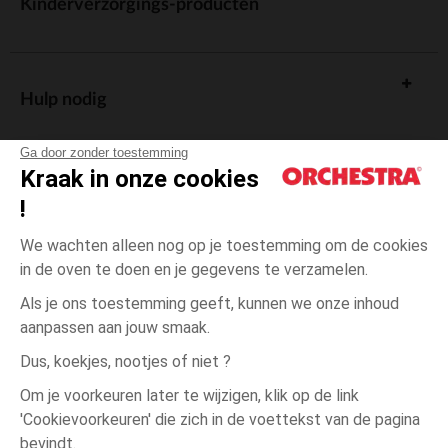
Kinderverzorgings-producten
Hulp nodig
Ga door zonder toestemming
Kraak in onze cookies
!
De cadeaukaart
We wachten alleen nog op je toestemming om de cookies
in de oven te doen en je gegevens te verzamelen.
Als je ons toestemming geeft, kunnen we onze inhoud
aanpassen aan jouw smaak.
Algemene verkoopsvoorwaarden
Dus, koekjes, nootjes of niet ?
Wettelijke bepalingen
*Commerciële aanbiedingen
Om je voorkeuren later te wijzigen, klik op de link
Persoonsgegevens
'Cookievoorkeuren' die zich in de voettekst van de pagina
3
Blauw
Blauw
jaar
Cookies beheren
bevindt.