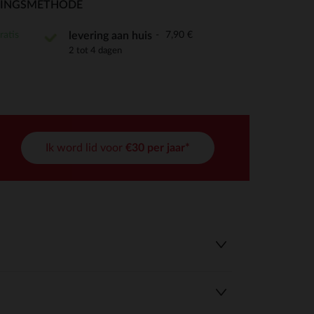
RINGSMETHODE
ratis
7,90 €
levering aan huis
2 tot 4 dagen
r wens aan te passen en te beheren, en zorgt ervoor dat aan de
Ik word lid voor
€30 per jaar*