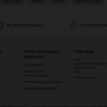
Baby jongen
Meisje
Jongen
Kinderverzorging
BEVEILIGDE BETALING
VIND MIJN WIN
en
Kinderverzorgings-
Hulp nodig
producten
Mail :
orchestraetvous@orch
Geboortelijst
jn
premaman.com
Adviezen voor
FAQ
kinderverzorging
l
Contacteer ons
Prémaman productvideo's
Essentiële geboortelijst
en
Wettelijke bepalingen
*Commerciële aanbiedingen
Persoonsgegevens
Cookies behere