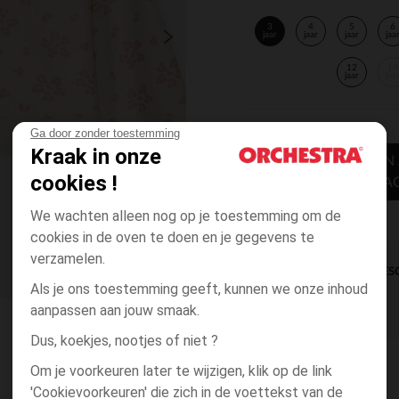
3
4
5
6
jaar
jaar
jaar
jaa
12
14
jaar
jaa
Ga door zonder toestemming
Kraak in onze
TOEVOEGEN
cookies !
WINKELWA
We wachten alleen nog op je toestemming om de
cookies in de oven te doen en je gegevens te
verzamelen.
DIRECTE BES
Als je ons toestemming geeft, kunnen we onze inhoud
aanpassen aan jouw smaak.
Dus, koekjes, nootjes of niet ?
Om je voorkeuren later te wijzigen, klik op de link
'Cookievoorkeuren' die zich in de voettekst van de