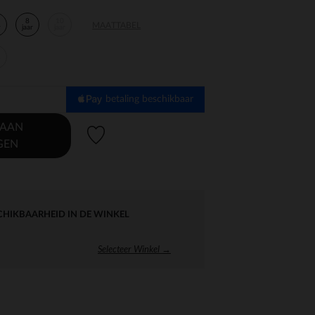
8
10
MAATTABEL
r
jaar
jaar
r
betaling beschikbaar
 AAN
Verlanglijstje.
GEN
CHIKBAARHEID IN DE WINKEL
Selecteer Winkel →