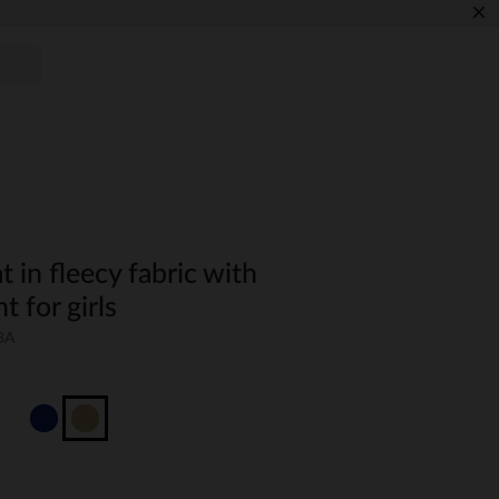
×
 in fleecy fabric with
nt for girls
3A