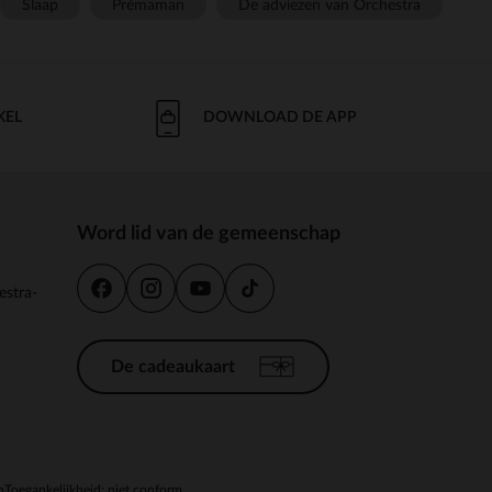
Slaap
Prémaman
De adviezen van Orchestra
KEL
DOWNLOAD DE APP
Word lid van de gemeenschap
estra-
De cadeaukaart
n
Toegankelijkheid: niet conform