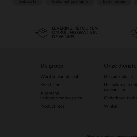
Geboorte
Toekomstige mama
Baby meisje
LEVERING, RETOUR EN
OMRUILING GRATIS IN
DE WINKEL
De groep
Onze dienst
Word lid van de club
De cadeaukaart
Kom bij ons
Het saldo van mi
cadeaukaart
Algemene
verkoopsvoorwaarden
Onderhoud textie
Product recall
Winkel
Algemene verkoopsvoorwaard