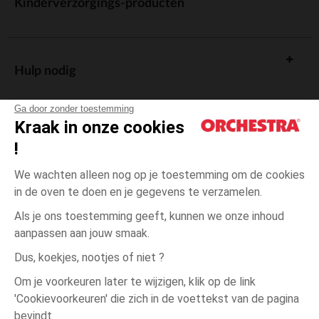
Kinderverzorgings-producten
Hulp nodig
Ga door zonder toestemming
Kraak in onze cookies
!
De cadeaukaart
We wachten alleen nog op je toestemming om de cookies
in de oven te doen en je gegevens te verzamelen.
Als je ons toestemming geeft, kunnen we onze inhoud
aanpassen aan jouw smaak.
Algemene verkoopsvoorwaarden
Dus, koekjes, nootjes of niet ?
Wettelijke bepalingen
*Commerciële aanbiedingen
Om je voorkeuren later te wijzigen, klik op de link
Persoonsgegevens
'Cookievoorkeuren' die zich in de voettekst van de pagina
3
Ecru
Ecru
jaar
Cookies beheren
bevindt.