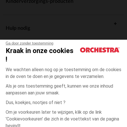
Kinderverzorgings-producten
Hulp nodig
Ga door zonder toestemming
Kraak in onze cookies
!
De cadeaukaart
We wachten alleen nog op je toestemming om de cookies
in de oven te doen en je gegevens te verzamelen.
Als je ons toestemming geeft, kunnen we onze inhoud
aanpassen aan jouw smaak.
Algemene verkoopsvoorwaarden
Dus, koekjes, nootjes of niet ?
Wettelijke bepalingen
*Commerciële aanbiedingen
Om je voorkeuren later te wijzigen, klik op de link
Persoonsgegevens
'Cookievoorkeuren' die zich in de voettekst van de pagina
5
Groen
Groen
jaar
Cookies beheren
bevindt.