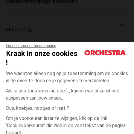
Kinderverzorgings-producten
Hulp nodig
Ga door zonder toestemming
Kraak in onze cookies
!
De cadeaukaart
We wachten alleen nog op je toestemming om de cookies
in de oven te doen en je gegevens te verzamelen.
Als je ons toestemming geeft, kunnen we onze inhoud
aanpassen aan jouw smaak.
Algemene verkoopsvoorwaarden
Dus, koekjes, nootjes of niet ?
Wettelijke bepalingen
*Commerciële aanbiedingen
Om je voorkeuren later te wijzigen, klik op de link
Persoonsgegevens
'Cookievoorkeuren' die zich in de voettekst van de pagina
3
Oranje
Oranje
jaar
Cookies beheren
bevindt.