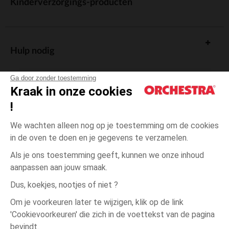
Kinderverzorgings-producten
Hulp nodig
Ga door zonder toestemming
Kraak in onze cookies
!
De cadeaukaart
We wachten alleen nog op je toestemming om de cookies
in de oven te doen en je gegevens te verzamelen.
Als je ons toestemming geeft, kunnen we onze inhoud
aanpassen aan jouw smaak.
Algemene verkoopsvoorwaarden
Dus, koekjes, nootjes of niet ?
Wettelijke bepalingen
*Commerciële aanbiedingen
Om je voorkeuren later te wijzigen, klik op de link
Persoonsgegevens
'Cookievoorkeuren' die zich in de voettekst van de pagina
3
Roze
Roze
jaar
Cookies beheren
bevindt.