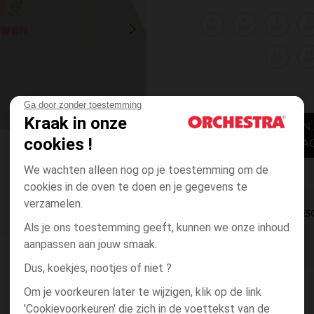
3
4
5
6
jaar
jaar
jaar
jaa
12
14
jaar
jaa
Ga door zonder toestemming
Kraak in onze
TOEVOEGEN
cookies !
WINKELWA
We wachten alleen nog op je toestemming om de
cookies in de oven te doen en je gegevens te
verzamelen.
DIRECTE BES
Als je ons toestemming geeft, kunnen we onze inhoud
aanpassen aan jouw smaak.
Dus, koekjes, nootjes of niet ?
Om je voorkeuren later te wijzigen, klik op de link
'Cookievoorkeuren' die zich in de voettekst van de