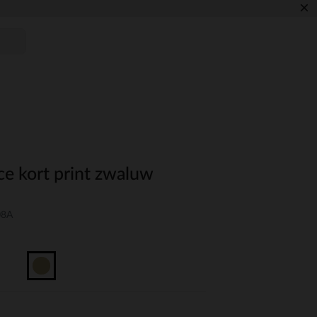
×
ce kort print zwaluw
08A