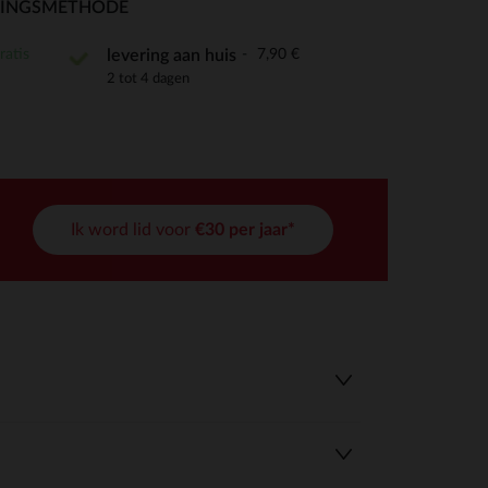
RINGSMETHODE
ratis
7,90 €
levering aan huis
2 tot 4 dagen
r wens aan te passen en te beheren, en zorgt ervoor dat aan de
Ik word lid voor
€30 per jaar*