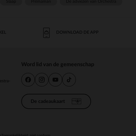
Slaap
Prémaman
De adviezen van Orchestra
KEL
DOWNLOAD DE APP
Word lid van de gemeenschap
estra-
De cadeaukaart
n
Toegankelijkheid: niet conform