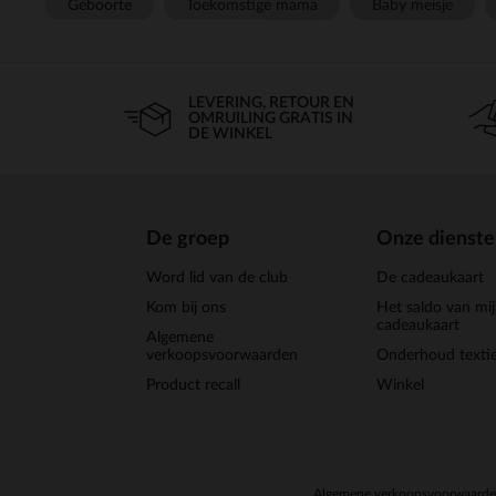
Geboorte
Toekomstige mama
Baby meisje
LEVERING, RETOUR EN
OMRUILING GRATIS IN
DE WINKEL
De groep
Onze dienst
Word lid van de club
De cadeaukaart
Kom bij ons
Het saldo van mi
cadeaukaart
Algemene
verkoopsvoorwaarden
Onderhoud textie
Product recall
Winkel
Algemene verkoopsvoorwaard