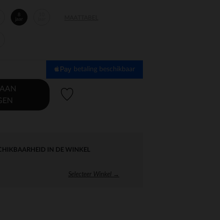
8
10
MAATTABEL
r
jaar
jaar
r
betaling beschikbaar
 AAN
Verlanglijstje.
GEN
CHIKBAARHEID IN DE WINKEL
Selecteer Winkel →