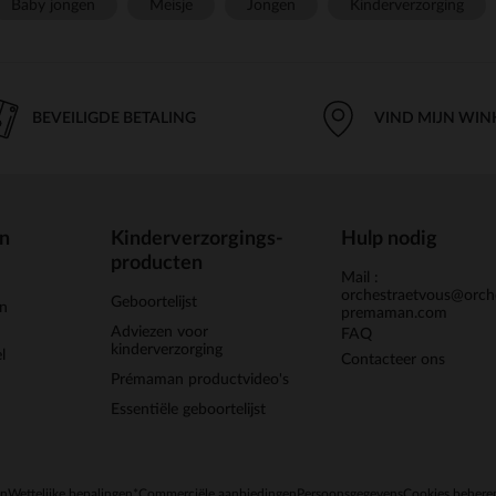
Baby jongen
Meisje
Jongen
Kinderverzorging
BEVEILIGDE BETALING
VIND MIJN WIN
en
Kinderverzorgings-
Hulp nodig
producten
Mail :
orchestraetvous@orch
Geboortelijst
jn
premaman.com
Adviezen voor
FAQ
kinderverzorging
l
Contacteer ons
Prémaman productvideo's
Essentiële geboortelijst
en
Wettelijke bepalingen
*Commerciële aanbiedingen
Persoonsgegevens
Cookies behere