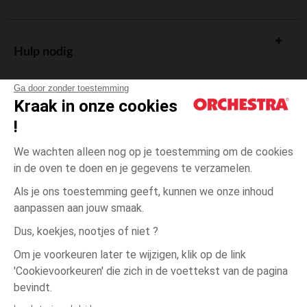
Hulp nodig
Ga door zonder toestemming
Kraak in onze cookies
!
De cadeaukaart
We wachten alleen nog op je toestemming om de cookies
in de oven te doen en je gegevens te verzamelen.
Als je ons toestemming geeft, kunnen we onze inhoud
aanpassen aan jouw smaak.
Algemene verkoopsvoorwaarden
Dus, koekjes, nootjes of niet ?
Wettelijke bepalingen
*Commerciële aanbiedingen
Om je voorkeuren later te wijzigen, klik op de link
Persoonsgegevens
'Cookievoorkeuren' die zich in de voettekst van de pagina
3
Roze
Roze
jaar
Cookies beheren
bevindt.
Toegankelijkheid: niet conform