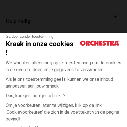
Hulp nodig
Ga door zonder toestemming
Kraak in onze cookies
!
De cadeaukaart
We wachten alleen nog op je toestemming om de cookies
in de oven te doen en je gegevens te verzamelen.
Als je ons toestemming geeft, kunnen we onze inhoud
aanpassen aan jouw smaak.
Algemene verkoopsvoorwaarden
Dus, koekjes, nootjes of niet ?
Wettelijke bepalingen
*Commerciële aanbiedingen
Om je voorkeuren later te wijzigen, klik op de link
Persoonsgegevens
'Cookievoorkeuren' die zich in de voettekst van de pagina
3
Blauw
Blauw
jaar
Cookies beheren
bevindt.
Toegankelijkheid: niet conform