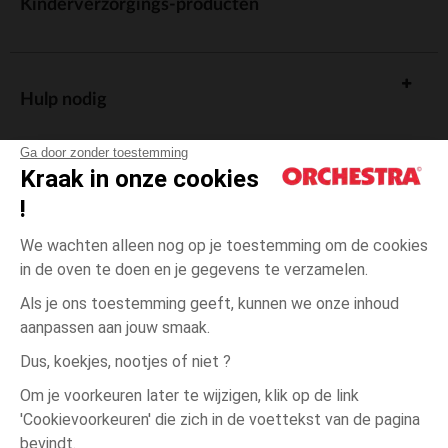
Kinderverzorgings-producten
Hulp nodig
Ga door zonder toestemming
Kraak in onze cookies
!
De cadeaukaart
We wachten alleen nog op je toestemming om de cookies
in de oven te doen en je gegevens te verzamelen.
Als je ons toestemming geeft, kunnen we onze inhoud
aanpassen aan jouw smaak.
Algemene verkoopsvoorwaarden
Dus, koekjes, nootjes of niet ?
Wettelijke bepalingen
*Commerciële aanbiedingen
Om je voorkeuren later te wijzigen, klik op de link
Persoonsgegevens
'Cookievoorkeuren' die zich in de voettekst van de pagina
4
Rood
Rood
jaar
Cookies beheren
bevindt.