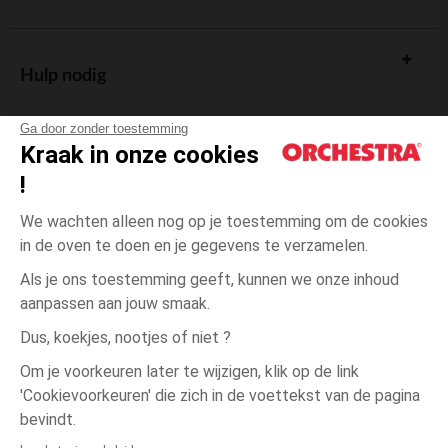
Hulp nodig
Ga door zonder toestemming
Kraak in onze cookies
!
De cadeaukaart
We wachten alleen nog op je toestemming om de cookies
in de oven te doen en je gegevens te verzamelen.
Als je ons toestemming geeft, kunnen we onze inhoud
aanpassen aan jouw smaak.
Algemene verkoopsvoorwaarden
Dus, koekjes, nootjes of niet ?
Wettelijke bepalingen
*Commerciële aanbiedingen
Om je voorkeuren later te wijzigen, klik op de link
Persoonsgegevens
'Cookievoorkeuren' die zich in de voettekst van de pagina
4
Roze
Roze
jaar
Cookies beheren
bevindt.
Toegankelijkheid: niet conform