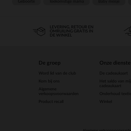
Geboorte
Toekomstige mama
Baby meisje
LEVERING, RETOUR EN
OMRUILING GRATIS IN
DE WINKEL
De groep
Onze dienst
Word lid van de club
De cadeaukaart
Kom bij ons
Het saldo van mi
cadeaukaart
Algemene
verkoopsvoorwaarden
Onderhoud textie
Product recall
Winkel
Algemene verkoopsvoorwaard