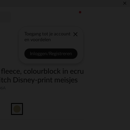
×
Toegang tot je account
en voordelen
Inloggen/Registreren
fleece, colourblock in ecru
titch Disney-print meisjes
06A