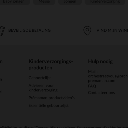
Baby jongen
Meisje
Jongen
Kinderverzorging
BEVEILIGDE BETALING
VIND MIJN WIN
en
Kinderverzorgings-
Hulp nodig
producten
Mail :
orchestraetvous@orch
Geboortelijst
jn
premaman.com
Adviezen voor
FAQ
kinderverzorging
l
Contacteer ons
Prémaman productvideo's
Essentiële geboortelijst
en
Wettelijke bepalingen
*Commerciële aanbiedingen
Persoonsgegevens
Cookies behere