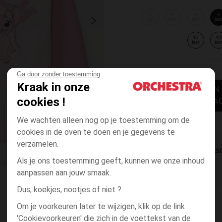
3
4
5
6
jaar
jaar
jaar
jaa
12
14
jaar
jaa
Ga door zonder toestemming
Kraak in onze
TOEVOEGEN
cookies !
WINKELWA
We wachten alleen nog op je toestemming om de
cookies in de oven te doen en je gegevens te
verzamelen.
DIRECTE BES
Als je ons toestemming geeft, kunnen we onze inhoud
aanpassen aan jouw smaak.
Dus, koekjes, nootjes of niet ?
Om je voorkeuren later te wijzigen, klik op de link
'Cookievoorkeuren' die zich in de voettekst van de