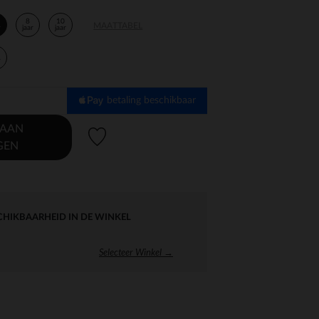
8
10
MAATTABEL
r
jaar
jaar
r
betaling beschikbaar
 AAN
Verlanglijstje.
GEN
CHIKBAARHEID IN DE WINKEL
Selecteer Winkel →