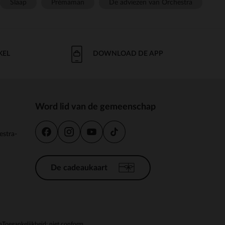
Slaap
Prémaman
De adviezen van Orchestra
KEL
DOWNLOAD DE APP
Word lid van de gemeenschap
estra-
De cadeaukaart
n
Toegankelijkheid: niet conform