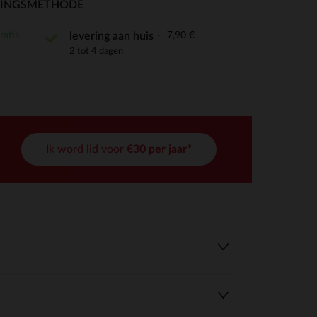
RINGSMETHODE
ratis
7,90 €
levering aan huis
2 tot 4 dagen
r wens aan te passen en te beheren, en zorgt ervoor dat aan de
Ik word lid voor
€30 per jaar*