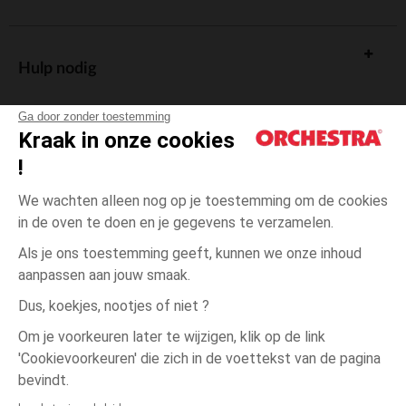
Hulp nodig
Ga door zonder toestemming
Kraak in onze cookies
!
De cadeaukaart
We wachten alleen nog op je toestemming om de cookies
in de oven te doen en je gegevens te verzamelen.
Als je ons toestemming geeft, kunnen we onze inhoud
aanpassen aan jouw smaak.
Algemene verkoopsvoorwaarden
Dus, koekjes, nootjes of niet ?
Wettelijke bepalingen
*Commerciële aanbiedingen
Om je voorkeuren later te wijzigen, klik op de link
Persoonsgegevens
'Cookievoorkeuren' die zich in de voettekst van de pagina
8
Zwart
Zwart
jaar
Cookies beheren
bevindt.
Toegankelijkheid: niet conform