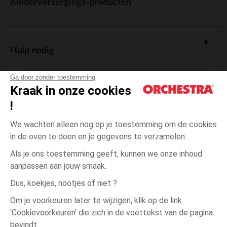
Kinderverzorgings-producten
Hulp nodig
Ga door zonder toestemming
Kraak in onze cookies
!
De cadeaukaart
We wachten alleen nog op je toestemming om de cookies
in de oven te doen en je gegevens te verzamelen.
Als je ons toestemming geeft, kunnen we onze inhoud
aanpassen aan jouw smaak.
Algemene verkoopsvoorwaarden
Dus, koekjes, nootjes of niet ?
Wettelijke bepalingen
*Commerciële aanbiedingen
Om je voorkeuren later te wijzigen, klik op de link
Persoonsgegevens
'Cookievoorkeuren' die zich in de voettekst van de pagina
4
Ecru
Ecru
jaar
Cookies beheren
bevindt.