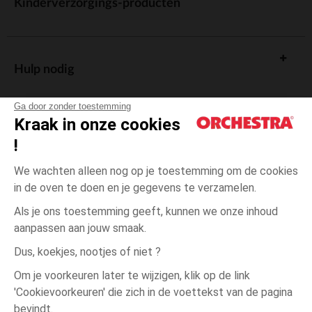
Kinderverzorgings-producten
Hulp nodig
Ga door zonder toestemming
Kraak in onze cookies
!
De cadeaukaart
We wachten alleen nog op je toestemming om de cookies
in de oven te doen en je gegevens te verzamelen.
Als je ons toestemming geeft, kunnen we onze inhoud
aanpassen aan jouw smaak.
Algemene verkoopsvoorwaarden
Dus, koekjes, nootjes of niet ?
Wettelijke bepalingen
*Commerciële aanbiedingen
Om je voorkeuren later te wijzigen, klik op de link
Persoonsgegevens
'Cookievoorkeuren' die zich in de voettekst van de pagina
3
Ecru
Ecru
jaar
Cookies beheren
bevindt.