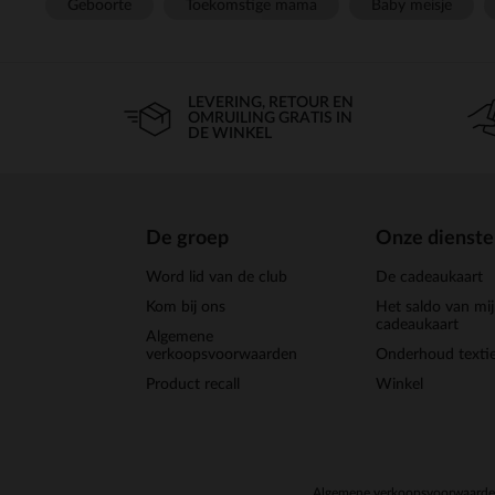
Geboorte
Toekomstige mama
Baby meisje
LEVERING, RETOUR EN
OMRUILING GRATIS IN
DE WINKEL
De groep
Onze dienst
Word lid van de club
De cadeaukaart
Kom bij ons
Het saldo van mi
cadeaukaart
Algemene
verkoopsvoorwaarden
Onderhoud textie
Product recall
Winkel
Algemene verkoopsvoorwaard