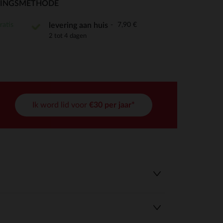
RINGSMETHODE
ratis
7,90 €
levering aan huis
2 tot 4 dagen
r wens aan te passen en te beheren, en zorgt ervoor dat aan de
Ik word lid voor
€30 per jaar*