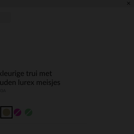
×
leurige trui met
uden lurex meisjes
03A