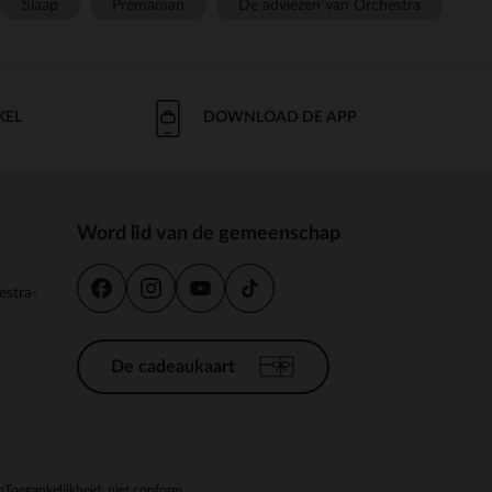
Slaap
Prémaman
De adviezen van Orchestra
KEL
DOWNLOAD DE APP
Word lid van de gemeenschap
estra-
De cadeaukaart
n
Toegankelijkheid: niet conform