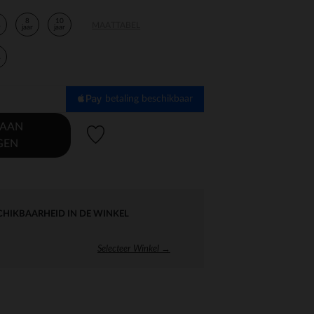
8
10
MAATTABEL
r
jaar
jaar
r
betaling beschikbaar
 AAN
Verlanglijstje.
GEN
CHIKBAARHEID IN DE WINKEL
Selecteer Winkel →