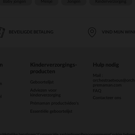
Baby jongen
Meisje
Jongen
Kinderverzorging
BEVEILIGDE BETALING
VIND MIJN WIN
en
Kinderverzorgings-
Hulp nodig
producten
Mail :
orchestraetvous@orch
Geboortelijst
jn
premaman.com
Adviezen voor
FAQ
kinderverzorging
l
Contacteer ons
Prémaman productvideo's
Essentiële geboortelijst
en
Wettelijke bepalingen
*Commerciële aanbiedingen
Persoonsgegevens
Cookies behere