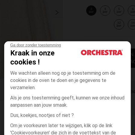
3
4
5
6
jaar
jaar
jaar
jaa
12
14
jaar
jaa
Ga door zonder toestemming
Kraak in onze
TOEVOEGEN
cookies !
WINKELWA
We wachten alleen nog op je toestemming om de
cookies in de oven te doen en je gegevens te
verzamelen.
DIRECTE BES
Als je ons toestemming geeft, kunnen we onze inhoud
aanpassen aan jouw smaak.
Dus, koekjes, nootjes of niet ?
Om je voorkeuren later te wijzigen, klik op de link
'Cookievoorkeuren' die zich in de voettekst van de