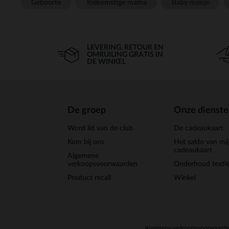
Geboorte
Toekomstige mama
Baby meisje
LEVERING, RETOUR EN
OMRUILING GRATIS IN
DE WINKEL
De groep
Onze dienst
Word lid van de club
De cadeaukaart
Kom bij ons
Het saldo van mi
cadeaukaart
Algemene
verkoopsvoorwaarden
Onderhoud textie
Product recall
Winkel
Algemene verkoopsvoorwaard