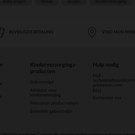
Baby jongen
Meisje
Jongen
Kinderverzorging
BEVEILIGDE BETALING
VIND MIJN WIN
en
Kinderverzorgings-
Hulp nodig
producten
Mail :
orchestraetvous@orch
Geboortelijst
jn
premaman.com
Adviezen voor
FAQ
kinderverzorging
l
Contacteer ons
Prémaman productvideo's
Essentiële geboortelijst
en
Wettelijke bepalingen
*Commerciële aanbiedingen
Persoonsgegevens
Cookies behere