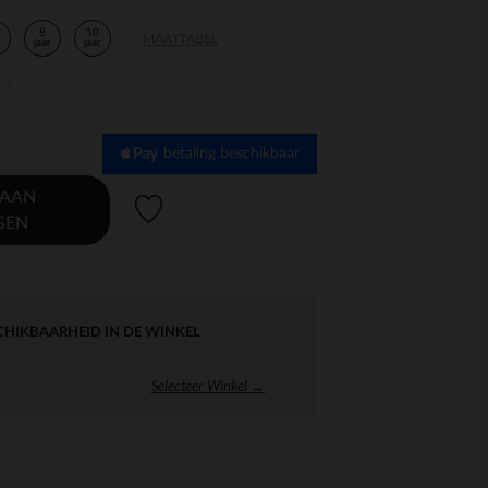
8
10
MAATTABEL
r
jaar
jaar
r
betaling beschikbaar
 AAN
Verlanglijstje.
GEN
CHIKBAARHEID IN DE WINKEL
Selecteer Winkel →