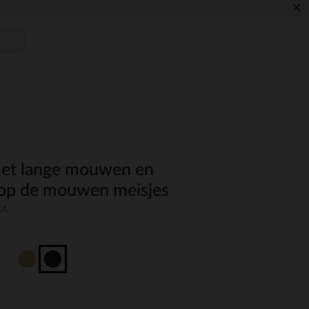
×
met lange mouwen en
 op de mouwen meisjes
4A