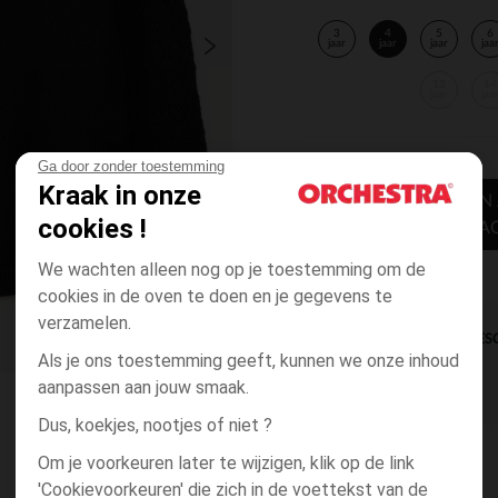
3
4
5
6
jaar
jaar
jaar
jaa
12
14
jaar
jaa
Ga door zonder toestemming
Kraak in onze
TOEVOEGEN
cookies !
WINKELWA
We wachten alleen nog op je toestemming om de
cookies in de oven te doen en je gegevens te
verzamelen.
DIRECTE BES
Als je ons toestemming geeft, kunnen we onze inhoud
aanpassen aan jouw smaak.
Dus, koekjes, nootjes of niet ?
Om je voorkeuren later te wijzigen, klik op de link
'Cookievoorkeuren' die zich in de voettekst van de