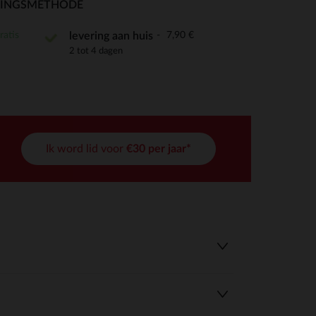
RINGSMETHODE
ratis
7,90 €
levering aan huis
2 tot 4 dagen
r wens aan te passen en te beheren, en zorgt ervoor dat aan de
Ik word lid voor
€30 per jaar*