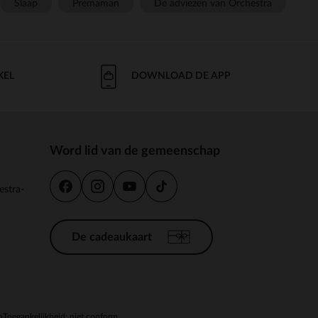
Slaap
Prémaman
De adviezen van Orchestra
KEL
DOWNLOAD DE APP
Word lid van de gemeenschap
estra-
De cadeaukaart
n
Toegankelijkheid: niet conform