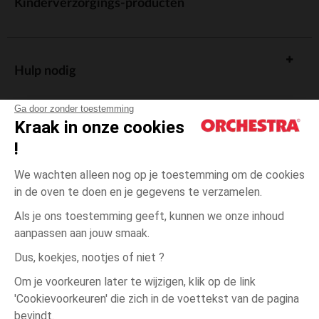
Kinderverzorgings-producten
Hulp nodig
Ga door zonder toestemming
Kraak in onze cookies
!
De cadeaukaart
We wachten alleen nog op je toestemming om de cookies
in de oven te doen en je gegevens te verzamelen.
Als je ons toestemming geeft, kunnen we onze inhoud
aanpassen aan jouw smaak.
Algemene verkoopsvoorwaarden
Dus, koekjes, nootjes of niet ?
Wettelijke bepalingen
*Commerciële aanbiedingen
Om je voorkeuren later te wijzigen, klik op de link
Persoonsgegevens
'Cookievoorkeuren' die zich in de voettekst van de pagina
12
Ecru
Ecru
jaar
Cookies beheren
bevindt.